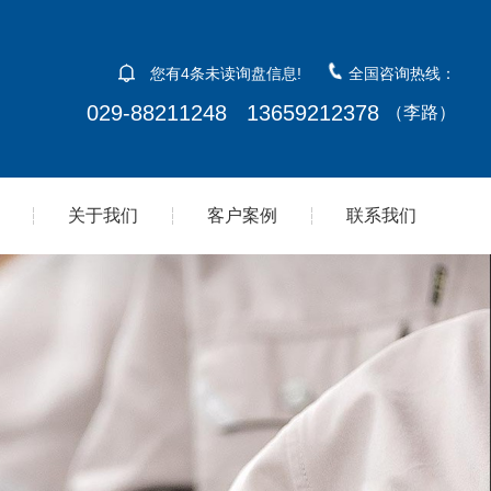
您有
4
条未读询盘信息!
全国咨询热线：
029-88211248 13659212378
（李路）
关于我们
客户案例
联系我们