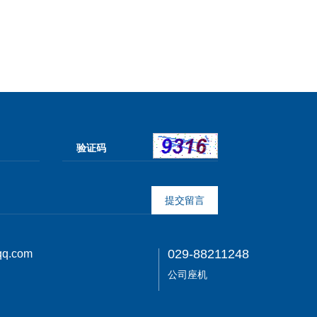
提
交
留
言
029-88211248
q.com
公司座机