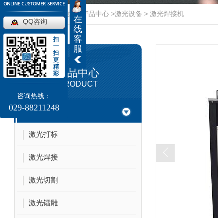
当前位置：
首页
>
产品中心
>
激光设备
>
激光焊接机
在
QQ咨询
线
客
扫
一
服
扫
更
精
产品中心
彩
PRODUCT
咨询热线：
029-88211248
激光加工
激光打标
激光焊接
激光切割
激光镭雕